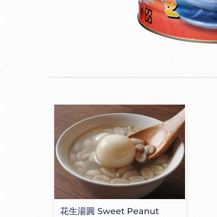
焙
餡
料
|
冰
品
原
物
料
|
手
花生湯圓 Sweet Peanut