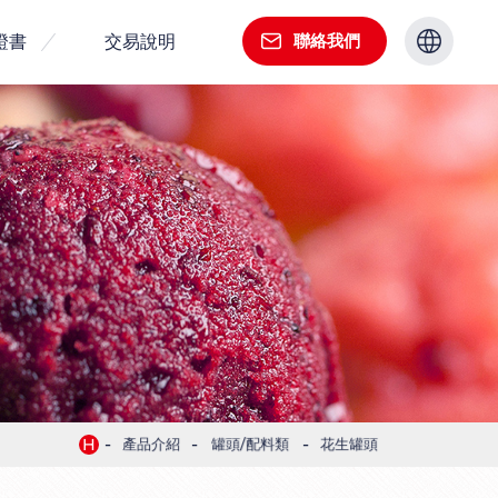
聯絡我們
證書
交易說明
選
單
繁中
導
英文
航
-
-
-
H
產品介紹
罐頭/配料類
花生罐頭