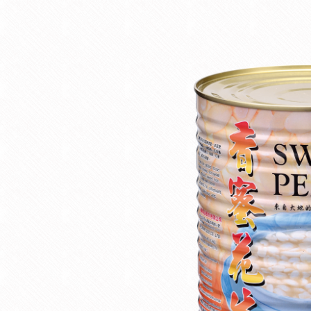
生
產
製
造
|
食
品
配
料
|
烘