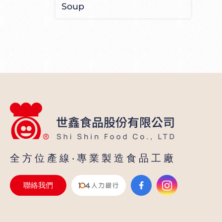
搖
Soup
飲
品
配
料
製
造
大
廠
全方位產線‧專業製造食品工廠
聯絡我們