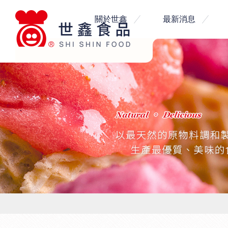
世
關於世鑫
最新消息
鑫
食
品
|
客
製
化
食
品
代
工