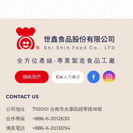
搖
飲
品
配
料
製
全方位產線‧專業製造食品工廠
造
聯絡我們
大
廠
CONTACT US
公司地址
710001 台南市永康區經華路16號
合作專線
+886-6-2012630
傳真電話
+886-6-2013094