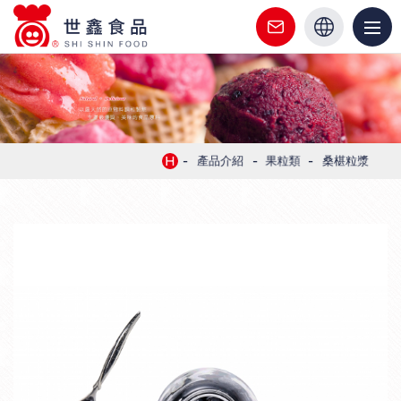
世
鑫
繁中
食
關於世鑫
英文
品
最新消息
|
-
-
-
H
產品介紹
果粒類
桑椹粒漿
客
產品介紹
製
代工服務
化
食
文章新知
品
驗證證書
代
工