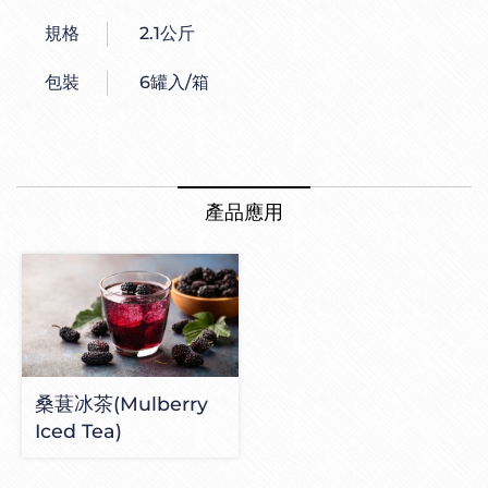
焙
規格
2.1公斤
餡
包裝
6罐入/箱
料
|
冰
產品應用
品
原
物
料
|
桑葚冰茶(Mulberry
Iced Tea)
手