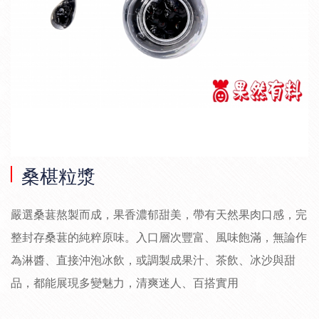
交易說明
生
產
製
造
|
食
桑椹粒漿
品
配
嚴選桑葚熬製而成，果香濃郁甜美，帶有天然果肉口感，完
整封存桑葚的純粹原味。入口層次豐富、風味飽滿，無論作
料
為淋醬、直接沖泡冰飲，或調製成果汁、茶飲、冰沙與甜
|
品，都能展現多變魅力，清爽迷人、百搭實用
烘