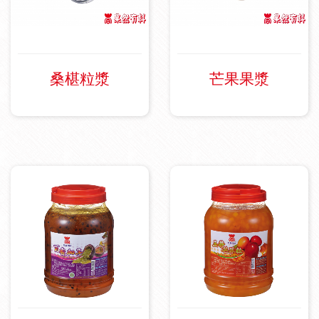
焙
餡
料
桑椹粒漿
芒果果漿
|
冰
品
原
物
料
|
手