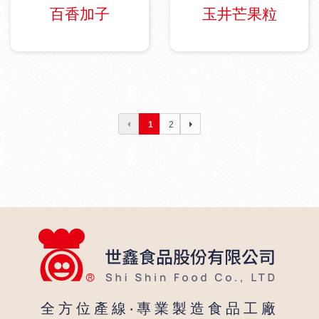
搖
百香加子
玉井芒果粒
飲
品
配
料
1
2
製
造
大
廠
全方位產線‧專業製造食品工廠