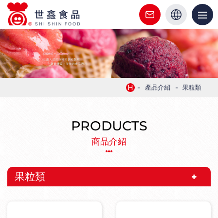
世
鑫
繁中
食
關於世鑫
英文
品
最新消息
|
-
-
H
產品介紹
果粒類
客
產品介紹
製
PRODUCTS
代工服務
化
商品介紹
食
文章新知
品
果粒類
驗證證書
代
工