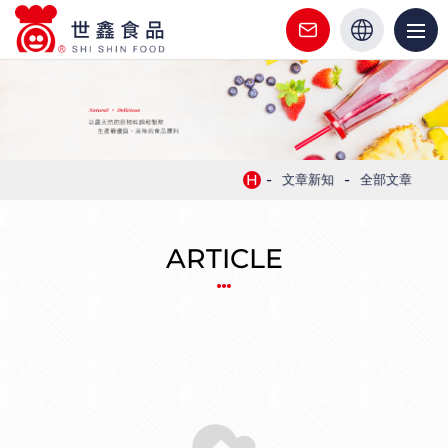
世
鑫
繁中
食
關於世鑫
英文
品
最新消息
|
-
-
H
文章新知
全部文章
客
產品介紹
製
ARTICLE
代工服務
化
食
文章新知
品
驗證證書
代
工