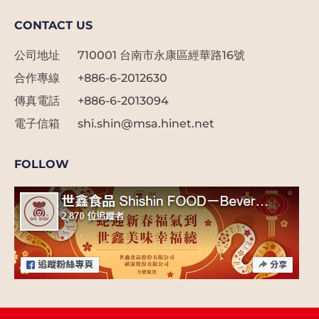
焙
CONTACT US
餡
公司地址
710001 台南市永康區經華路16號
料
合作專線
+886-6-2012630
|
傳真電話
+886-6-2013094
冰
電子信箱
shi.shin@msa.hinet.net
品
FOLLOW
原
物
料
|
手