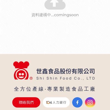
交易說明
生
資料建構中...comingsoon
產
製
造
|
食
品
配
料
全方位產線‧專業製造食品工廠
|
烘
聯絡我們